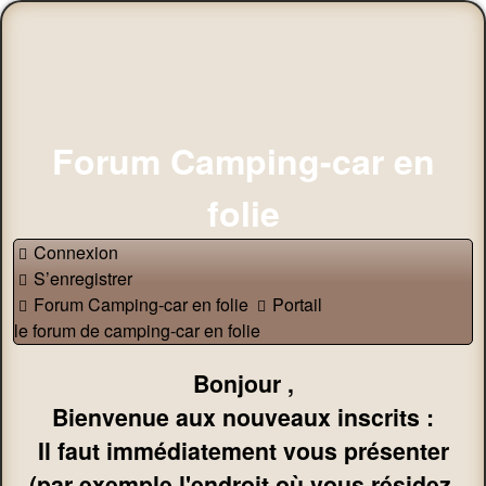
Forum Camping-car en
folie
Connexion
S’enregistrer
Forum Camping-car en folie
Portail
le forum de camping-car en folie
Bonjour ,
Bienvenue aux nouveaux inscrits :
Il faut immédiatement vous présenter
(par exemple l'endroit où vous résidez,