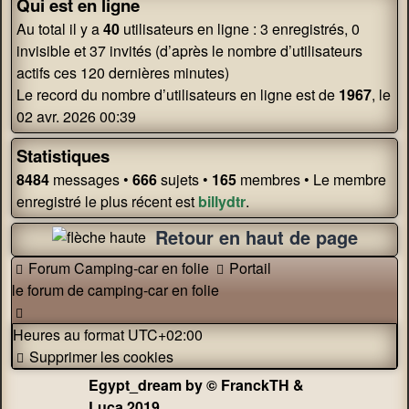
Qui est en ligne
Au total il y a
40
utilisateurs en ligne : 3 enregistrés, 0
invisible et 37 invités (d’après le nombre d’utilisateurs
actifs ces 120 dernières minutes)
Le record du nombre d’utilisateurs en ligne est de
1967
, le
02 avr. 2026 00:39
Statistiques
8484
messages •
666
sujets •
165
membres • Le membre
enregistré le plus récent est
billydtr
.
Retour en haut de page
Forum Camping-car en folie
Portail
le forum de camping-car en folie
Heures au format
UTC+02:00
Supprimer les cookies
Egypt_dream by © FranckTH &
Luca 2019