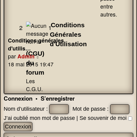
entre
autres.
Conditions
Sujets
2
1
Messages
Générales
Dernier
Conditions générales
d'Utilisation
message
d'utilis…
(CGU)
Voir
par
Admin
du
le
18 mai 2015 19:47
dernier
forum
message
Les
C.G.U.
Connexion
•
S’enregistrer
Nom d’utilisateur :
Mot de passe :
J’ai oublié mon mot de passe
|
Se souvenir de moi