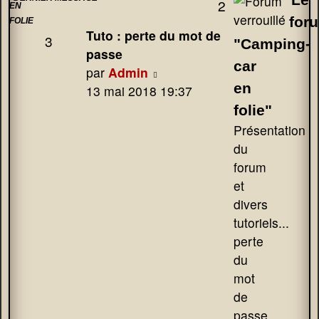
Sujets
2
EN
for
FOLIE
Dernier
Tuto : perte du mot de
3
Messages
"Camping-
message
passe
car
Voir
par
Admin
en
le
13 mai 2018 19:37
dernier
folie"
message
Présentation
du
forum
et
divers
tutoriels...
perte
du
mot
de
passe