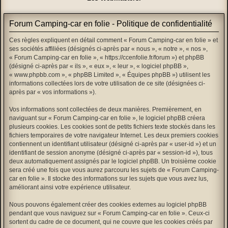
Forum Camping-car en folie - Politique de confidentialité
Ces règles expliquent en détail comment « Forum Camping-car en folie » et
ses sociétés affiliées (désignés ci-après par « nous », « notre », « nos »,
« Forum Camping-car en folie », « https://ccenfolie.fr/forum ») et phpBB
(désigné ci-après par « ils », « eux », « leur », « logiciel phpBB »,
« www.phpbb.com », « phpBB Limited », « Équipes phpBB ») utilisent les
informations collectées lors de votre utilisation de ce site (désignées ci-
après par « vos informations »).
Vos informations sont collectées de deux manières. Premièrement, en
naviguant sur « Forum Camping-car en folie », le logiciel phpBB créera
plusieurs cookies. Les cookies sont de petits fichiers texte stockés dans les
fichiers temporaires de votre navigateur Internet. Les deux premiers cookies
contiennent un identifiant utilisateur (désigné ci-après par « user-id ») et un
identifiant de session anonyme (désigné ci-après par « session-id »), tous
deux automatiquement assignés par le logiciel phpBB. Un troisième cookie
sera créé une fois que vous aurez parcouru les sujets de « Forum Camping-
car en folie ». Il stocke des informations sur les sujets que vous avez lus,
améliorant ainsi votre expérience utilisateur.
Nous pouvons également créer des cookies externes au logiciel phpBB
pendant que vous naviguez sur « Forum Camping-car en folie ». Ceux-ci
sortent du cadre de ce document, qui ne couvre que les cookies créés par