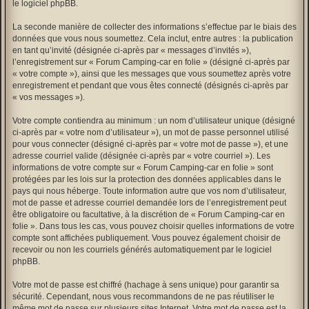
le logiciel phpBB.
La seconde manière de collecter des informations s’effectue par le biais des
données que vous nous soumettez. Cela inclut, entre autres : la publication
en tant qu’invité (désignée ci-après par « messages d’invités »),
l’enregistrement sur « Forum Camping-car en folie » (désigné ci-après par
« votre compte »), ainsi que les messages que vous soumettez après votre
enregistrement et pendant que vous êtes connecté (désignés ci-après par
« vos messages »).
Votre compte contiendra au minimum : un nom d’utilisateur unique (désigné
ci-après par « votre nom d’utilisateur »), un mot de passe personnel utilisé
pour vous connecter (désigné ci-après par « votre mot de passe »), et une
adresse courriel valide (désignée ci-après par « votre courriel »). Les
informations de votre compte sur « Forum Camping-car en folie » sont
protégées par les lois sur la protection des données applicables dans le
pays qui nous héberge. Toute information autre que vos nom d’utilisateur,
mot de passe et adresse courriel demandée lors de l’enregistrement peut
être obligatoire ou facultative, à la discrétion de « Forum Camping-car en
folie ». Dans tous les cas, vous pouvez choisir quelles informations de votre
compte sont affichées publiquement. Vous pouvez également choisir de
recevoir ou non les courriels générés automatiquement par le logiciel
phpBB.
Votre mot de passe est chiffré (hachage à sens unique) pour garantir sa
sécurité. Cependant, nous vous recommandons de ne pas réutiliser le
même mot de passe sur plusieurs sites Internet. Votre mot de passe est la