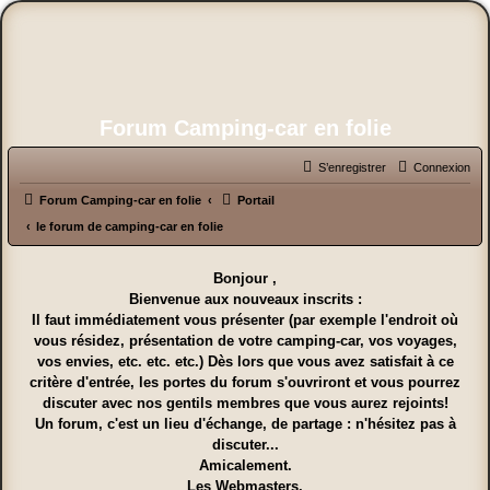
Forum Camping-car en folie
S’enregistrer
Connexion
Forum Camping-car en folie
Portail
le forum de camping-car en folie
Bonjour ,
Bienvenue aux nouveaux inscrits :
Il faut immédiatement vous présenter (par exemple l'endroit où
vous résidez, présentation de votre camping-car, vos voyages,
vos envies, etc. etc. etc.) Dès lors que vous avez satisfait à ce
critère d'entrée, les portes du forum s'ouvriront et vous pourrez
discuter avec nos gentils membres que vous aurez rejoints!
Un forum, c'est un lieu d'échange, de partage : n'hésitez pas à
discuter...
Amicalement.
Les Webmasters.